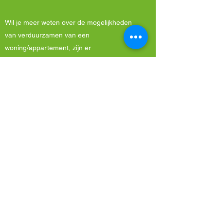
Wil je meer weten over de mogelijkheden
van verduurzamen van een
woning/appartement, zijn er
verbouwplannen, de ambitie om van het
gas los te koppelen of wilt u weten op welke
wijze het beste te besparen op uw
energiekosten? Met een Energieadvies
kiest u voor een persoonlijk advies over de
mogelijkheden tot het verduurzamen van
uw woning met een praktisch en zeer
uitvoerige rapportage. Tijdens de scan
wordt er gekeken naar de woning en de
verschillende toepassingen die mogelijk zijn
en welke aansluiten bij uw ambitieniveau.
Het woningbezoek duurt ongeveer 1. Het is
een maatwerkadvies zonder modelering